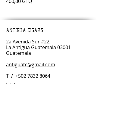
Precio
400,00 GTQ
ANTIGUA CIGARS
2a Avenida Sur #22,
La Antigua Guatemala 03001
Guatemala
antiguatc@gmail.com
T /
+502 7832 8064
Inicio
Compras
Nuestra Historia
Club de Puros Antigua