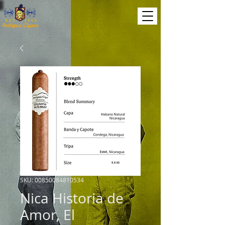
EST. 2004
SKU: 00850084810534
Nica Historia de
Amor, El