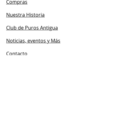
Compras
Nuestra Historia
Club de Puros Antigua
Noticias, eventos y Más
Contacto
HORARIO
Abierto:
Lun - Dom
12:00 p. m. – 7:00 p. m.