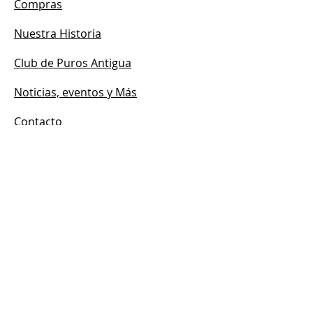
Compras
Nuestra Historia
Club de Puros Antigua
Noticias, eventos y Más
Contacto
HORARIO
Abierto:
Lun - Dom
12:00 p. m. – 7:00 p. m.